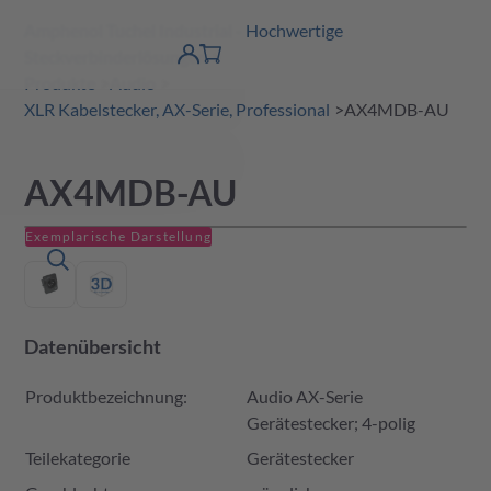
Amphenol Tuchel Industrial - Hochwertige
erspringen
Warenkorb
Steckverbinderlösungen
Produktfinder
DE
Account
detail
Produkte
Audio
XLR Kabelstecker, AX-Serie, Professional
AX4MDB-AU
AX4MDB-AU
Exemplarische Darstellung
Datenübersicht
Produktbezeichnung:
Audio AX-Serie
Gerätestecker; 4-polig
Teilekategorie
Gerätestecker