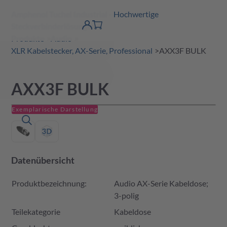
Amphenol Tuchel Industrial - Hochwertige
erspringen
Warenkorb
Steckverbinderlösungen
Produktfinder
DE
Account
detail
Produkte
Audio
XLR Kabelstecker, AX-Serie, Professional
AXX3F BULK
AXX3F BULK
Exemplarische Darstellung
Datenübersicht
Produktbezeichnung:
Audio AX-Serie Kabeldose;
3-polig
Teilekategorie
Kabeldose