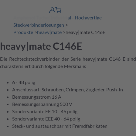
erspringen
Warenkorb
Produktfinder
DE
Account
Amphenol Tuchel Industrial - Hochwertige
detail
Steckverbinderlösungen
Produkte
heavy|mate
heavy|mate C146E
heavy|mate C146E
Die Rechtecksteckverbinder der Serie heavy|mate C146 E sind
charakterisiert durch folgende Merkmale:
6 - 48 polig
Anschlussart: Schrauben, Crimpen, Zugfeder, Push-In
Bemessungsstrom 16 A
Bemessungsspannung 500 V
Sondervariante EE 10 - 46 polig
Sondervariante EEE 40 - 64 polig
Steck- und austauschbar mit Fremdfabrikaten