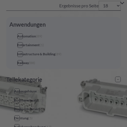
Ergebnisse pro Seite
Anwendungen
Automation
(
89
)
Entertainment
(
1
)
Infrastructure & Building
(
89
)
Railway
(
88
)
Teilekategorie
Anbaugehäuse
(
1
)
Buchseneinsatz
(
25
)
Buchsenkontakt
(
8
)
Dichtung
(
5
)
Kabelverschraubung
(
17
)