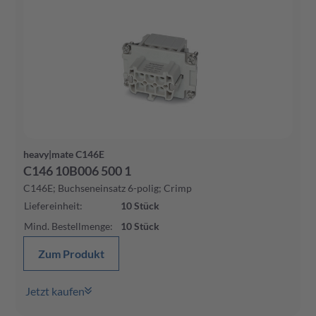
heavy|mate C146E
C146 10B006 500 1
C146E; Buchseneinsatz 6-polig; Crimp
Liefereinheit
:
10
Stück
Mind. Bestellmenge
:
10
Stück
Zum Produkt
Jetzt kaufen