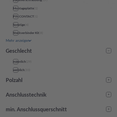
Montageplatte
(
1
)
PIN CONTACT
(
1
)
Sonstige
(
4
)
Steckverbinder Kit
(
8
)
Mehr anzeigen
Geschlecht
männlich
(
29
)
weiblich
(
33
)
Polzahl
-
Anschlusstechnik
Crimp
(
35
)
min. Anschlussquerschnitt
Schraubanschluss
(
34
)