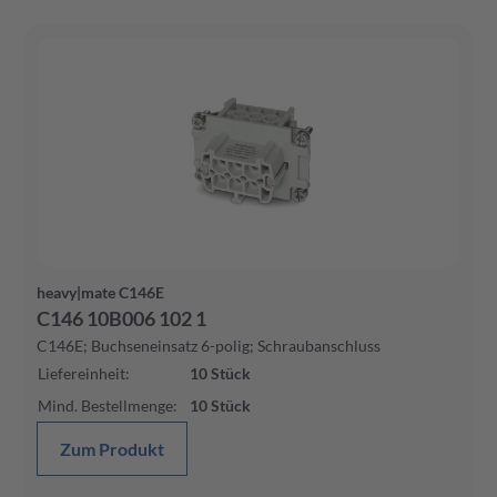
heavy|mate C146E
C146 10B006 102 1
C146E; Buchseneinsatz 6-polig; Schraubanschluss
Liefereinheit
:
10
Stück
Mind. Bestellmenge
:
10
Stück
Zum Produkt