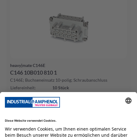
heavy|mate C146E
C146 10B010 810 1
C146E; Buchseneinsatz 10-polig; Schraubanschluss
Liefereinheit
:
10
Stück
Mind. Bestellmenge
:
10
Stück
Zum Produkt
Jetzt kaufen