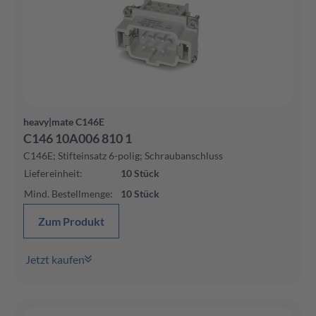
heavy|mate C146E
C146 10A006 810 1
C146E; Stifteinsatz 6-polig; Schraubanschluss
Liefereinheit
:
10
Stück
Mind. Bestellmenge
:
10
Stück
Zum Produkt
Jetzt kaufen