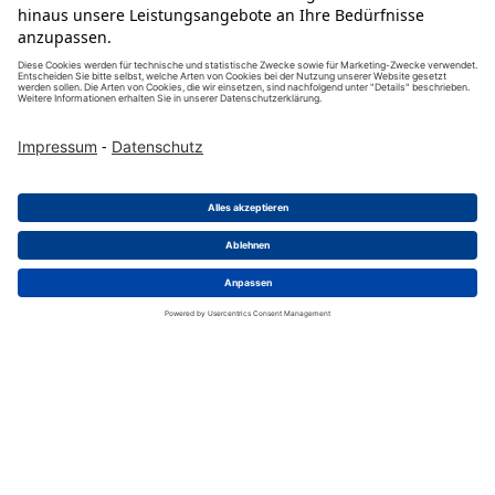
heavy|mate C146E
C146 10A010 810 1
C146E; Stifteinsatz 10-polig; Schraubanschluss
Liefereinheit
:
10
Stück
Mind. Bestellmenge
:
10
Stück
Zum Produkt