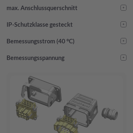
Zugfeder
(
2
)
-
max. Anschlussquerschnitt
-
IP-Schutzklasse gesteckt
IP20
(
49
)
Bemessungsstrom (40 °C)
IP65
(
1
)
-
Bemessungsspannung
-