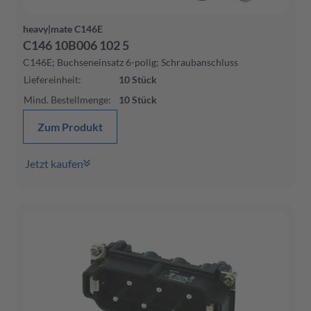
heavy|mate C146E
C146 10B006 102 5
C146E; Buchseneinsatz 6-polig; Schraubanschluss
Liefereinheit
:
10
Stück
Mind. Bestellmenge
:
10
Stück
Zum Produkt
Jetzt kaufen