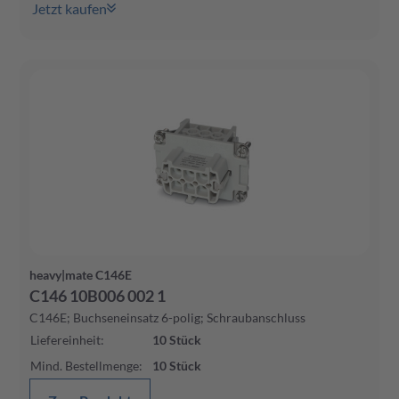
Jetzt kaufen
heavy|mate C146E
C146 10B006 002 1
C146E; Buchseneinsatz 6-polig; Schraubanschluss
Liefereinheit
:
10
Stück
Mind. Bestellmenge
:
10
Stück