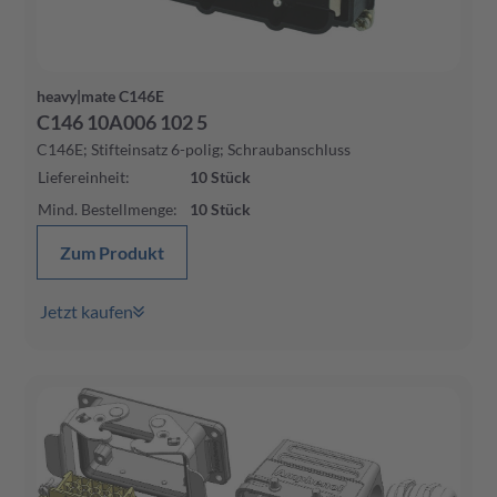
heavy|mate C146E
C146 10A006 102 5
C146E; Stifteinsatz 6-polig; Schraubanschluss
Liefereinheit
:
10
Stück
Mind. Bestellmenge
:
10
Stück
Zum Produkt
Jetzt kaufen