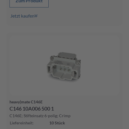
Zum Produkt
Jetzt kaufen
heavy|mate C146E
C146 10A006 500 1
C146E; Stifteinsatz 6-polig; Crimp
Liefereinheit
:
10
Stück