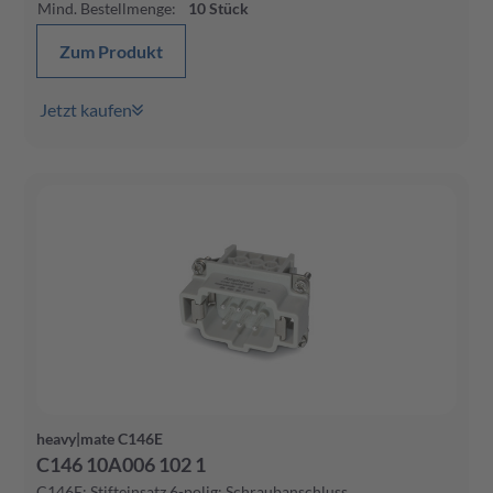
Mind. Bestellmenge
:
10
Stück
Zum Produkt
Jetzt kaufen
heavy|mate C146E
C146 10A006 102 1
C146E; Stifteinsatz 6-polig; Schraubanschluss