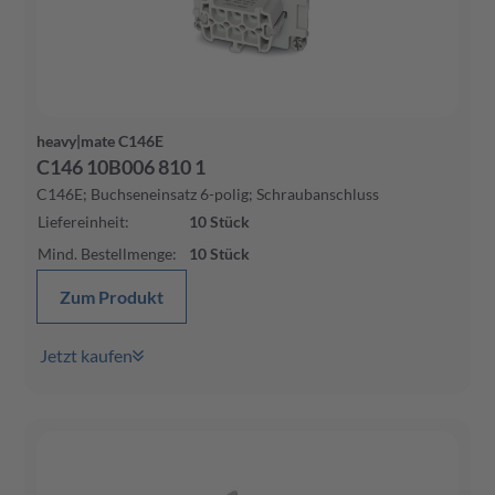
heavy|mate C146E
C146 10B006 810 1
C146E; Buchseneinsatz 6-polig; Schraubanschluss
Liefereinheit
:
10
Stück
Mind. Bestellmenge
:
10
Stück
Zum Produkt
Jetzt kaufen