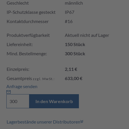
Geschlecht
männlich
IP-Schutzklasse gesteckt
IP67
Kontaktdurchmesser
#16
Produktverfügbarkeit und Preis
Produktverfügbarkeit
Aktuell nicht auf Lager
Liefereinheit:
150 Stück
Mind. Bestellmenge:
300 Stück
Einzelpreis:
2,11 €
Gesamtpreis
633,00 €
zzgl. MwSt.:
Anfrage senden
In den Warenkorb
Lagerbestände unserer Distributoren