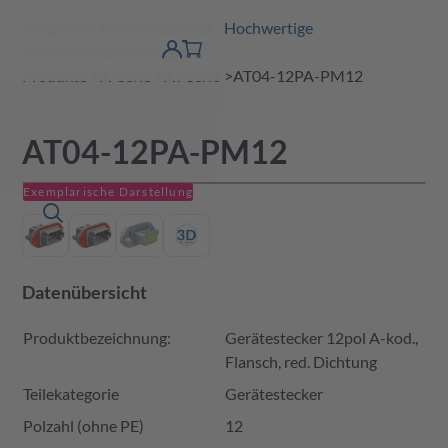
Amphenol Tuchel Industrial - Hochwertige
erspringen
Warenkorb
Steckverbinderlösungen
Produktfinder
DE
Account
detail
Produkte
A-Serie
AT Serie
AT04-12PA-PM12
AT04-12PA-PM12
Exemplarische Darstellung
Datenübersicht
Produktbezeichnung:
Gerätestecker 12pol A-kod.,
Flansch, red. Dichtung
Teilekategorie
Gerätestecker
Polzahl (ohne PE)
12