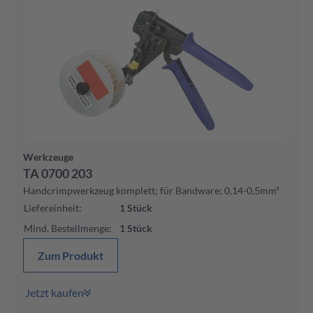
Werkzeuge
TA 0700 203
Handcrimpwerkzeug komplett; für Bandware; 0,14-0,5mm²
Liefereinheit
:
1
Stück
Mind. Bestellmenge
:
1
Stück
Zum Produkt
Jetzt kaufen