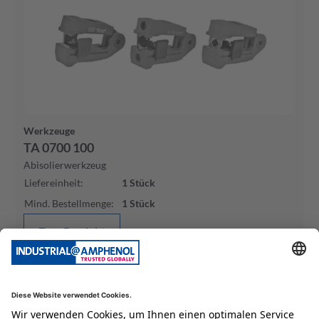
Werkzeuge
TA 0700 100
Abisolierwerkzeug
Liefereinheit
:
1
Stück
Mind. Bestellmenge
:
1
Stück
Zum Produkt
Jetzt kaufen