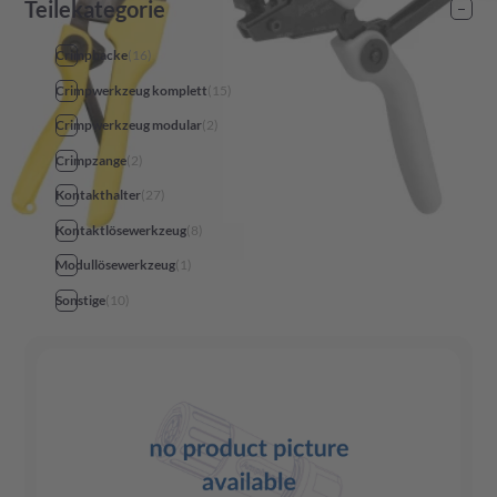
Teilekategorie
Crimpbacke
(
16
)
Crimpwerkzeug komplett
(
15
)
Crimpwerkzeug modular
(
2
)
Crimpzange
(
2
)
Kontakthalter
(
27
)
Kontaktlösewerkzeug
(
8
)
Modullösewerkzeug
(
1
)
Sonstige
(
10
)