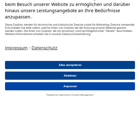
Werkzeuge
TA 0700
Abisolierwerkzeug
Liefereinheit
:
1
Stück
Mind. Bestellmenge
:
1
Stück
Zum Produkt
Jetzt kaufen