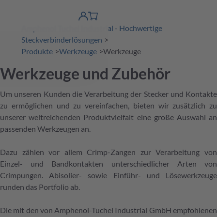
erspringen
Warenkorb
Produktfinder
DE
Account
Amphenol Tuchel Industrial - Hochwertige
detail
Steckverbinderlösungen
Produkte
Werkzeuge
Werkzeuge
Werkzeuge und Zubehör
Um unseren Kunden die Verarbeitung der Stecker und Kontakte
zu ermöglichen und zu vereinfachen, bieten wir zusätzlich zu
unserer weitreichenden Produktvielfalt eine große Auswahl an
passenden Werkzeugen an.
Dazu zählen vor allem Crimp-Zangen zur Verarbeitung von
Einzel- und Bandkontakten unterschiedlicher Arten von
Crimpungen. Abisolier- sowie Einführ- und Lösewerkzeuge
runden das Portfolio ab.
Die mit den von Amphenol-Tuchel Industrial GmbH empfohlenen